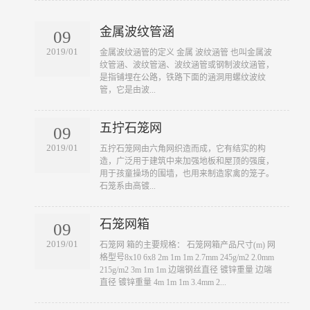
金属波纹管涵
09
2019/01
​金属波纹涵管的定义 金属 波纹涵管 也叫金属波
纹管涵、波纹管涵、波纹涵管或钢制波纹涵管，
是指铺埋在公路，铁路下面的涵洞用螺纹波纹
管，它是由波...
五拧石笼网
09
2019/01
​五拧石笼网由六角网织造而成，它有结实的构
造，广泛用于建筑中来加强地板和屋顶的强度，
用于孩童操场的围墙，也用来制造家禽的笼子。
石笼系由高镀...
石笼网箱
09
2019/01
​石笼网 箱的主要规格： 石笼网箱产品尺寸(m) 网
格型号8x10 6x8 2m 1m 1m 2.7mm 245g/m2 2.0mm
215g/m2 3m 1m 1m 边端钢丝直径 镀锌重量 边端
直径 镀锌重量 4m 1m 1m 3.4mm 2...