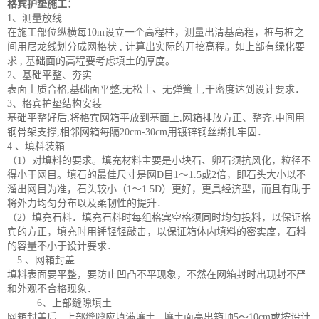
格宾护垫施工：
1、测量放线
在施工部位纵横每10m设立一个高程柱，测量出清基高程，桩与桩之
间用尼龙线划分成网格状 , 计算出实际的开挖高程。如上部有绿化要
求 , 基础面的高程要考虑填土的厚度。
2、基础平整、夯实
表面土质合格,基础面平整,无松土、无弹簧土,干密度达到设计要求．
3、格宾护垫结构安装
基础平整好后,将格宾网箱平放到基面上,网箱排放方正、整齐,中间用
钢骨架支撑,相邻网箱每隔20cm-30cm用镀锌钢丝绑扎牢固．
4 、填料装箱
（1）对填料的要求。填充材料主要是小块石、卵石须抗风化，粒径不
得小于网目。填石的最佳尺寸是网D目1～1.5或2倍，即石头大小以不
溜出网目为准，石头较小（1～1.5D）更好，更具经济型，而且有助于
将外力均匀分布以及柔韧性的提升．
（2）填充石料．填充石料时每组格宾空格须同时均匀投料，以保证格
宾的方正，填充时用锤轻轻敲击，以保证箱体内填料的密实度，石料
的容量不小于设计要求．
5 、网箱封盖
填料表面要平整，要防止凹凸不平现象，不然在网箱封时出现封不严
和外观不合格现象．
6、上部缝隙填土
网箱封盖后 , 上部缝隙应填满壤土 , 壤土面高出箱顶5～10cm或按设计