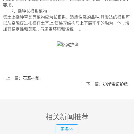
要求．
7、播种长根系植物
壤土上播种草类等植物应为长根系、适应性强的品种,其发达的根系可
以从空隙穿过扎根在土基上,使格宾结构与上下层牢牢的融为一体 , 增
加其稳定性和美观 , 与周围环境和谐统一 。
上一篇：
石笼护垫
下一篇：
护岸雷诺护垫
相关新闻推荐
更多>>