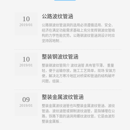
公路波纹管涵
10
2019/01
​公路钢波纹管涵洞的选用必须遵循适用、安全、
经济在满足功能需求基础上充分发挥钢波纹管结
构的力学性能优势。公路钢波纹管涵洞设计时应
坚持因地制...
整装钢波纹管涵
10
2019/01
​整装钢波纹管简介 波纹涵管 具有管节薄， 重量
轻，便于运输存放，施工工艺简单，现场 安装方
便，解决北方寒冷地区对桥梁和管涵的结构破坏
问题，组装...
整装金属波纹管涵
09
2019/01
​整装金属波纹涵管也叫整装金属波纹管涵、波纹
管涵、波纹涵管或钢制波纹涵管，是指铺埋在公
路，铁路下面的涵洞用螺纹波纹管，它是由波形
整装金属板...