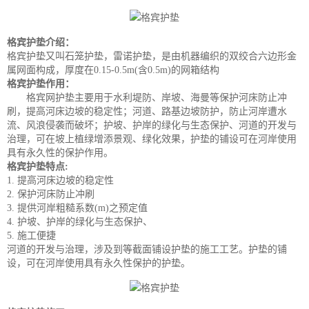
格宾护垫介绍：
格宾护垫又叫石笼护垫，雷诺护垫，是由机器编织的双绞合六边形金
属网面构成，厚度在0.15-0.5m(含0.5m)的网箱结构
格宾护垫作用：
格宾网护垫主要用于水利堤防、岸坡、海曼等保护河床防止冲
刷，提高河床边坡的稳定性；河道、路基边坡防护，防止河岸遭水
流、风浪侵袭而破坏；护坡、护岸的绿化与生态保护、河道的开发与
治理，可在坡上植绿增添景观、绿化效果，护垫的铺设可在河岸使用
具有永久性的保护作用。
格宾护垫
特点:
1. 提高河床边坡的稳定性
2. 保护河床防止冲刷
3. 提供河岸粗糙系数(m)之预定值
4. 护坡、护岸的绿化与生态保护、
5. 施工便捷
河道的开发与治理，涉及到等截面铺设护垫的施工工艺。护垫的铺
设，可在河岸使用具有永久性保护的护垫。