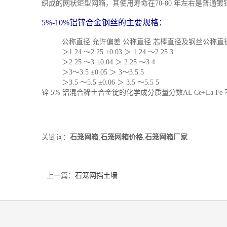
织成的网状矩型网箱，其使用寿命在70-80 年左右是普通镀锌
5%-10%铝锌合金钢丝的主要规格：
公称直径 允许偏差 公称直径 芯棒直径及钢丝公称直
＞1.24 ～2.25 ±0.03 ＞ 1.24 ～2.25 3
＞2.25 ～3 ±0.04 ＞ 2.25 ～3 4
＞3～3.5 ±0.05 ＞ 3～3.5 5
＞3.5 ～5.5 ±0.06 ＞ 3.5 ～5.5 5
锌 5% 铝混合稀土合金锭的化学成分质量分数AL Ce+La Fe 不大于 Si 
关键词：
石笼网箱
,
石笼网箱价格
,
石笼网箱厂家
上一篇：
石笼网挡土墙