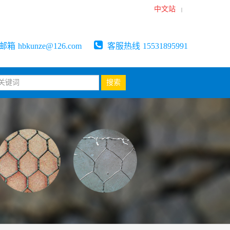
中文站
|
邮箱
hbkunze@126.com
客服热线
15531895991
搜索