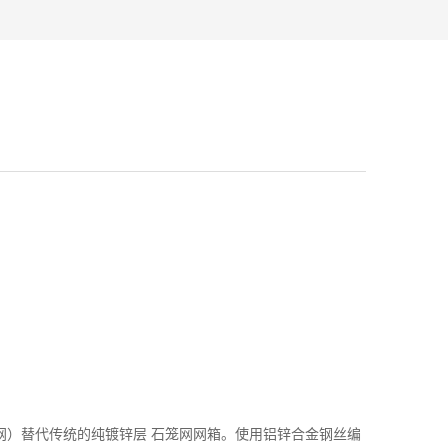
笼网）替代传统的纯镀锌层 石笼网网箱。使用铝锌合金钢丝编